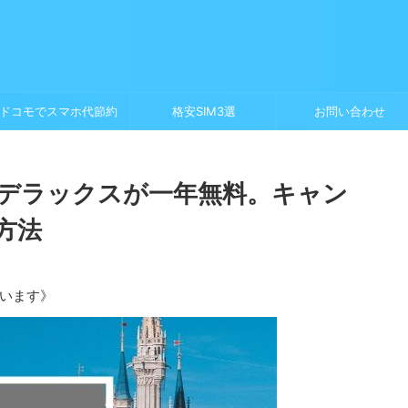
ドコモでスマホ代節約
格安SIM3選
お問い合わせ
デラックスが一年無料。キャン
方法
います》