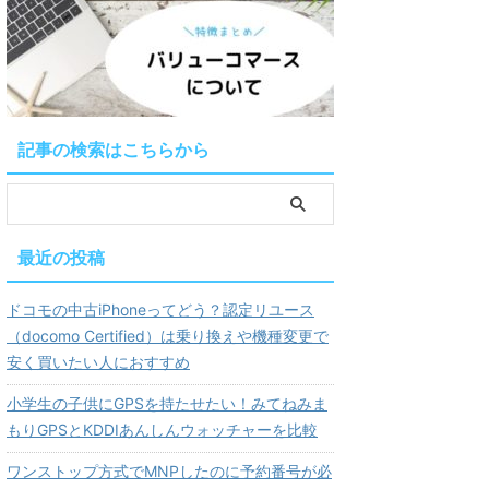
記事の検索はこちらから
最近の投稿
ドコモの中古iPhoneってどう？認定リユース
（docomo Certified）は乗り換えや機種変更で
安く買いたい人におすすめ
小学生の子供にGPSを持たせたい！みてねみま
もりGPSとKDDIあんしんウォッチャーを比較
ワンストップ方式でMNPしたのに予約番号が必