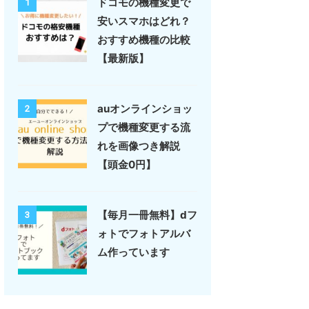
ドコモの機種変更で
1
安いスマホはどれ？
おすすめ機種の比較
【最新版】
auオンラインショッ
2
プで機種変更する流
れを画像つき解説
【頭金0円】
【毎月一冊無料】dフ
3
ォトでフォトアルバ
ム作っています