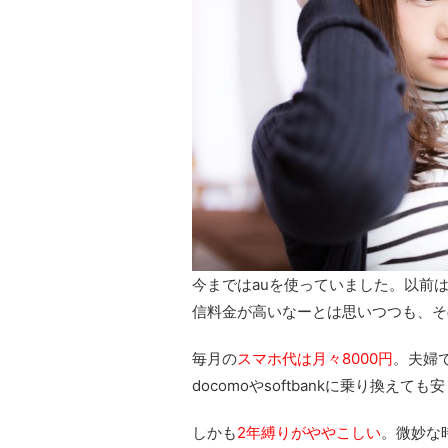
今まではauを使っていました。以前
信料金が高いなーとは思いつつも、そ
毎月の
スマホ代は月々8000円
。夫婦で
docomoやsoftbankに乗り換
しかも
2年縛りがややこしい
。微妙な