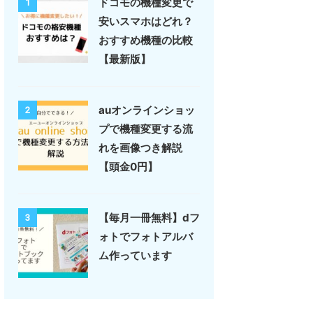
ドコモの機種変更で
1
安いスマホはどれ？
おすすめ機種の比較
【最新版】
auオンラインショッ
2
プで機種変更する流
れを画像つき解説
【頭金0円】
【毎月一冊無料】dフ
3
ォトでフォトアルバ
ム作っています