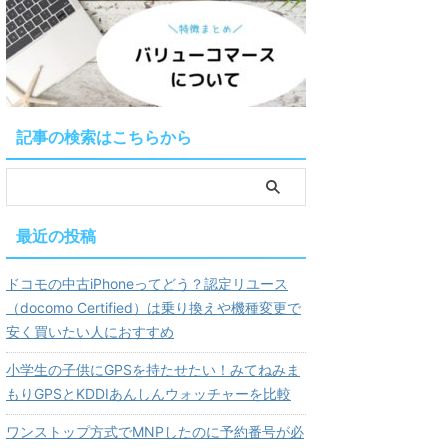
記事の検索はこちらから
最近の投稿
ドコモの中古iPhoneってどう？認定リユース
（docomo Certified）は乗り換えや機種変更で
安く買いたい人におすすめ
小学生の子供にGPSを持たせたい！みてねみま
もりGPSとKDDIあんしんウォッチャーを比較
ワンストップ方式でMNPしたのに予約番号が必