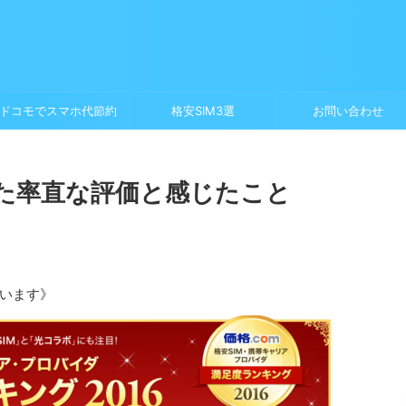
ドコモでスマホ代節約
格安SIM3選
お問い合わせ
った率直な評価と感じたこと
います》