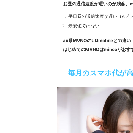
お昼の通信速度が遅いのが残念。mi
平日昼の通信速度が遅い（Aプ
最安値ではない
au系MVNOのUQmobileとの違い
はじめてのMVNOはmineoがおす
毎月のスマホ代が高