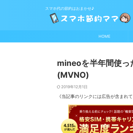
スマホ代の節約はおまかせ♪
HOME
mineoを半年間使
(MVNO)
2019年12月1日
《当記事のリンクには広告が含まれて