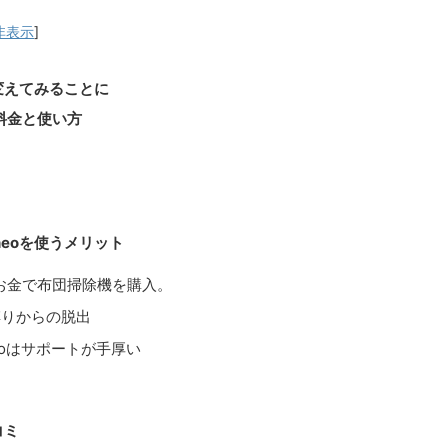
非表示
]
変えてみることに
の料金と使い方
eoを使うメリット
お金で布団掃除機を購入。
縛りからの脱出
eoはサポートが手厚い
コミ