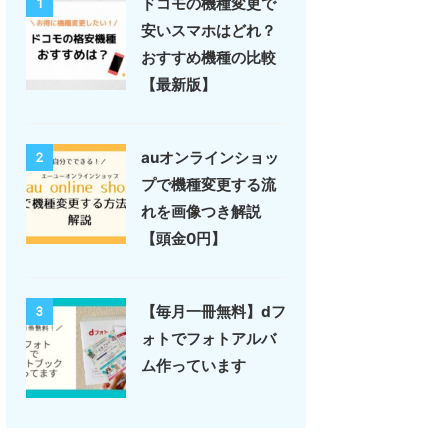
ドコモの機種変更で
1
安いスマホはどれ？
おすすめ機種の比較
【最新版】
auオンラインショッ
2
プで機種変更する流
れを画像つき解説
【頭金0円】
【毎月一冊無料】dフ
3
ォトでフォトアルバ
ム作っています