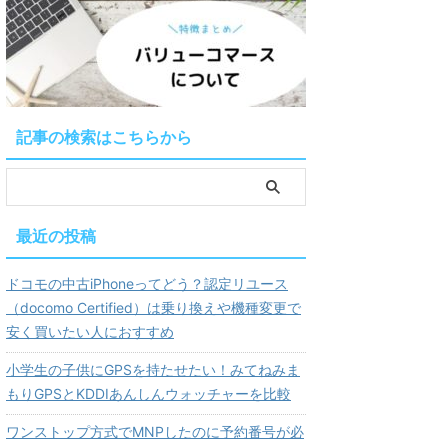
記事の検索はこちらから
最近の投稿
ドコモの中古iPhoneってどう？認定リユース
（docomo Certified）は乗り換えや機種変更で
安く買いたい人におすすめ
小学生の子供にGPSを持たせたい！みてねみま
もりGPSとKDDIあんしんウォッチャーを比較
ワンストップ方式でMNPしたのに予約番号が必