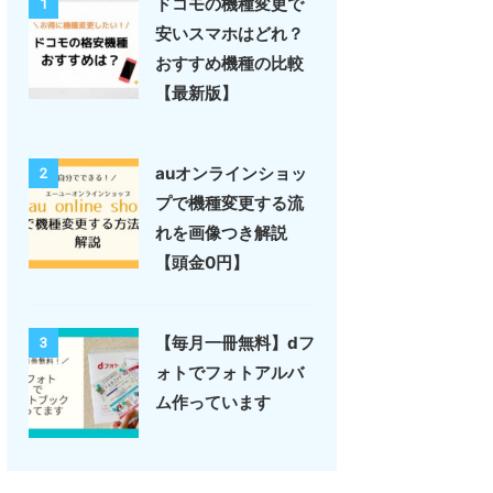
ドコモの機種変更で
1
安いスマホはどれ？
おすすめ機種の比較
【最新版】
auオンラインショッ
2
プで機種変更する流
れを画像つき解説
【頭金0円】
【毎月一冊無料】dフ
3
ォトでフォトアルバ
ム作っています