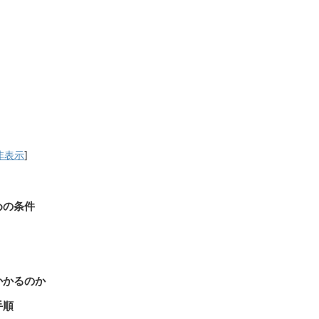
非表示
]
めの条件
かかるのか
手順