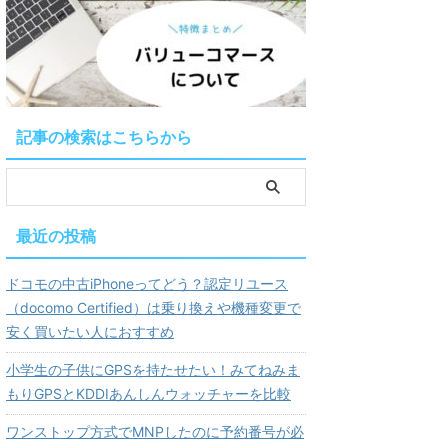
記事の検索はこちらから
最近の投稿
ドコモの中古iPhoneってどう？認定リユース
（docomo Certified）は乗り換えや機種変更で
安く買いたい人におすすめ
小学生の子供にGPSを持たせたい！みてねみま
もりGPSとKDDIあんしんウォッチャーを比較
ワンストップ方式でMNPしたのに予約番号が必